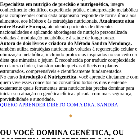
Especialista em nutrição de precisão e nutrigenética,
integra
conhecimento científico, experiência prática e interpretação metabólica
para compreender como cada organismo responde de forma única aos
alimentos, aos hábitos e às estratégias nutricionais.
Atualmente atua
entre Brasil e Europa,
atendendo pacientes de diferentes
nacionalidades e aplicando abordagens de nutrição personalizada
voltadas à modulação metabólica e à saúde de longo prazo.
Autora de dois livros e criadora do Método Sandra Mendonça,
também utiliza estratégias nutricionais voltadas à regeneração celular e
otimização metabólica, incluindo protocolos inspirados no conceito da
dieta que mimetiza o jejum. É reconhecida por traduzir complexidade
em clareza clínica, transformando queixas difíceis em planos
estruturados, compreensíveis e cientificamente fundamentados.
No curso
Introdução à Nutrigenética,
você aprende diretamente com
quem vive esses conceitos no consultório todos os dias e entende
exatamente quais ferramentas uma nutricionista precisa dominar para
iniciar sua atuação na genética clínica aplicada com mais segurança,
previsibilidade e autoridade.
QUERO APRENDER DIRETO COM A DRA. SANDRA
SANDRA MENDONÇA
DRA. SANDRA ME
◆
OU VOCÊ DOMINA GENÉTICA, OU